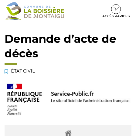
Gestion des traceurs
Aller
Aller
Aller
à
au
au
la
contenu
pied
ACCÈS RAPIDES
navigation
de
page
Demande d’acte de
décès
ÉTAT CIVIL