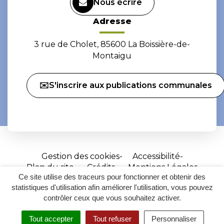
Nous écrire
Adresse
3 rue de Cholet, 85600 La Boissière-de-
Montaigu
✉️S'inscrire aux publications communales
Gestion des cookies
Accessibilité
Plan du site
Crédits
Mentions Légales
Ce site utilise des traceurs pour fonctionner et obtenir des
Site
statistiques d'utilisation afin améliorer l'utilisation, vous pouvez
réalisé
contrôler ceux que vous souhaitez activer.
par
Tout accepter
Tout refuser
Personnaliser
Inovagora
MENU