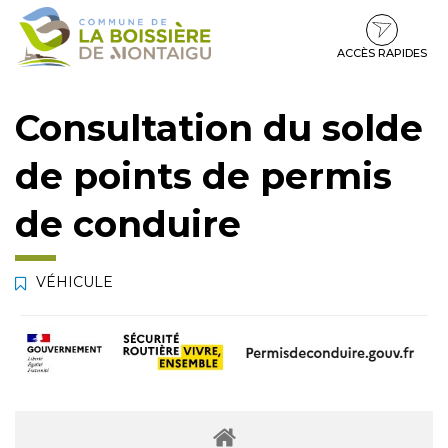
Gestion des traceurs
Aller
Aller
Aller
à
au
au
la
contenu
pied
ACCÈS RAPIDES
navigation
de
page
Consultation du solde
de points de permis
de conduire
VÉHICULE