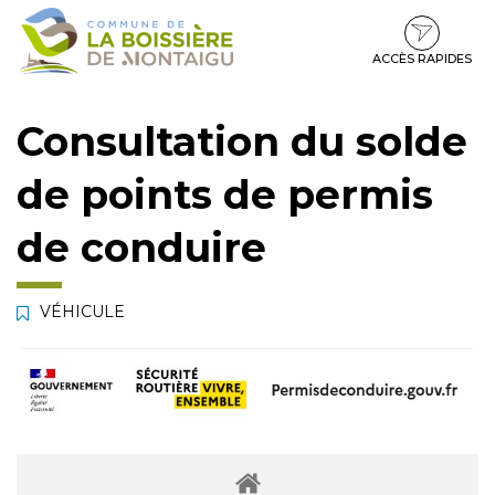
Gestion des traceurs
Aller
Aller
Aller
à
au
au
la
contenu
pied
ACCÈS RAPIDES
navigation
de
page
Consultation du solde
de points de permis
de conduire
VÉHICULE