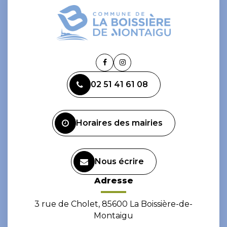
Lien
Lien
vers
vers
02 51 41 61 08
le
le
compte
compte
Facebook
Instagram
Horaires des mairies
Nous écrire
Adresse
3 rue de Cholet, 85600 La Boissière-de-
Montaigu