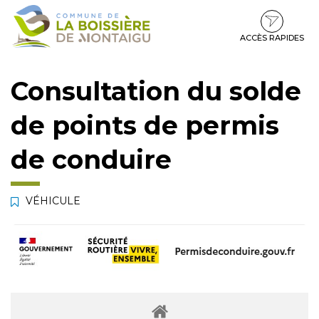
Gestion des traceurs
Aller
Aller
Aller
à
au
au
la
contenu
pied
ACCÈS RAPIDES
navigation
de
page
Consultation du solde
de points de permis
de conduire
VÉHICULE