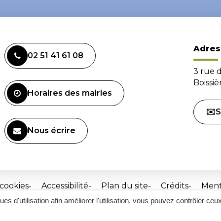
Adres
02 51 41 61 08
3 rue 
Boissi
Horaires des mairies
✉️S
Nous écrire
 cookies
Accessibilité
Plan du site
Crédits
Ment
ques d'utilisation afin améliorer l'utilisation, vous pouvez contrôler ceu
Site
réalisé