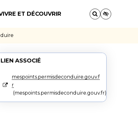
VIVRE ET DÉCOUVRIR
nduire
LIEN ASSOCIÉ
mespoints.permisdeconduire.gouv.f
r
mespoints.permisdeconduire.gouv.fr