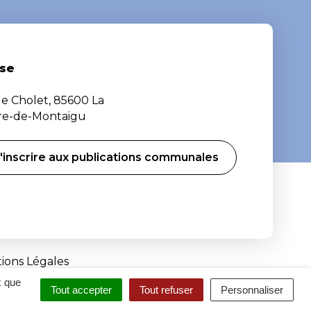
se
de Cholet, 85600 La
ère-de-Montaigu
'inscrire aux publications communales
ions Légales
x que
Tout accepter
Tout refuser
Personnaliser