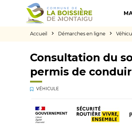
Gestion des traceurs
Aller
Aller
Aller
à
au
au
MA
la
contenu
pied
navigation
de
page
Accueil
Démarches en ligne
Véhicu
Consultation du so
permis de condui
VÉHICULE