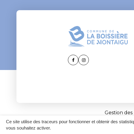
Lien
Lien
vers
vers
le
le
compte
compte
Facebook
Instagram
Gestion des
Ce site utilise des traceurs pour fonctionner et obtenir des statisti
vous souhaitez activer.