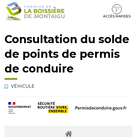
Gestion des traceurs
Aller
Aller
Aller
à
au
au
la
contenu
pied
ACCÈS RAPIDES
navigation
de
page
Consultation du solde
de points de permis
de conduire
VÉHICULE