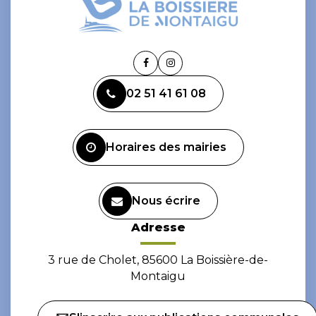
Lien
Lien
vers
vers
02 51 41 61 08
le
le
compte
compte
Facebook
Instagram
Horaires des mairies
Nous écrire
Adresse
3 rue de Cholet, 85600 La Boissière-de-
Montaigu