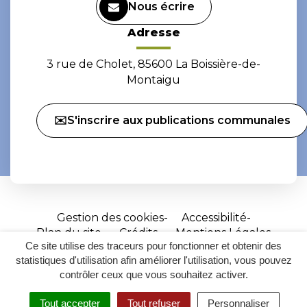
Nous écrire
Adresse
3 rue de Cholet, 85600 La Boissière-de-
Montaigu
✉️S'inscrire aux publications communales
Gestion des cookies
Accessibilité
Plan du site
Crédits
Mentions Légales
Ce site utilise des traceurs pour fonctionner et obtenir des
Site
statistiques d'utilisation afin améliorer l'utilisation, vous pouvez
réalisé
contrôler ceux que vous souhaitez activer.
par
Tout accepter
Tout refuser
Personnaliser
Inovagora
MENU