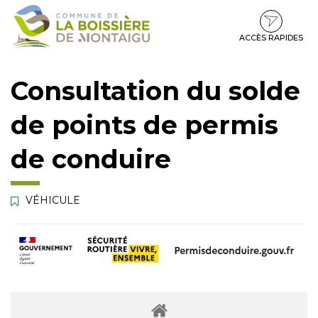
Gestion des traceurs
Aller
Aller
Aller
à
au
au
la
contenu
pied
ACCÈS RAPIDES
navigation
de
page
Consultation du solde
de points de permis
de conduire
VÉHICULE