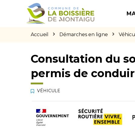
Gestion des traceurs
Aller
Aller
Aller
à
au
au
MA
la
contenu
pied
navigation
de
page
Accueil
Démarches en ligne
Véhicu
Consultation du so
permis de condui
VÉHICULE