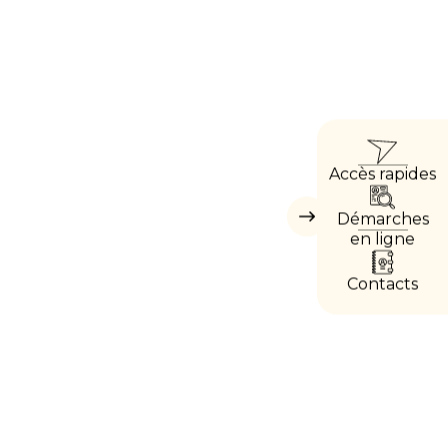
ACCÈ
Accès rapides
DIRE
Démarches
Masquer
les
en ligne
accès
directs
Contacts