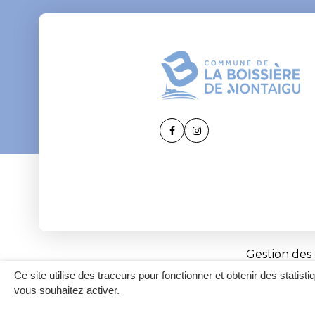
Lien
Lien
vers
vers
le
le
compte
compte
Facebook
Instagram
Gestion des
Ce site utilise des traceurs pour fonctionner et obtenir des statisti
vous souhaitez activer.