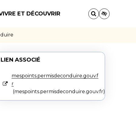
VIVRE ET DÉCOUVRIR
nduire
LIEN ASSOCIÉ
mespoints.permisdeconduire.gouv.f
r
mespoints.permisdeconduire.gouv.fr