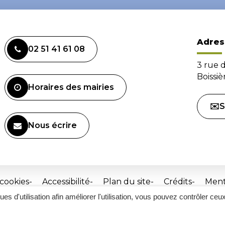
Adres
02 51 41 61 08
3 rue 
Boissi
Horaires des mairies
✉️S
Nous écrire
 cookies
Accessibilité
Plan du site
Crédits
Ment
ques d'utilisation afin améliorer l'utilisation, vous pouvez contrôler ceu
Site
réalisé