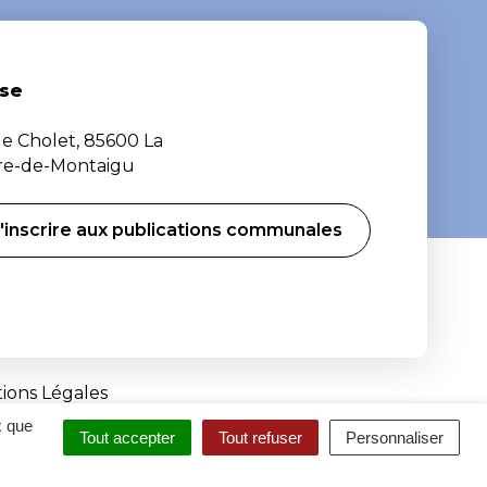
se
de Cholet, 85600 La
ère-de-Montaigu
'inscrire aux publications communales
ions Légales
x que
Tout accepter
Tout refuser
Personnaliser