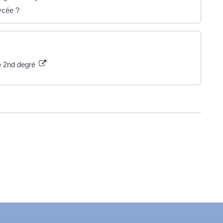
ycée ?
le 2nd degré