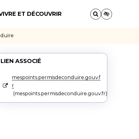
VIVRE ET DÉCOUVRIR
nduire
LIEN ASSOCIÉ
mespoints.permisdeconduire.gouv.f
r
mespoints.permisdeconduire.gouv.fr