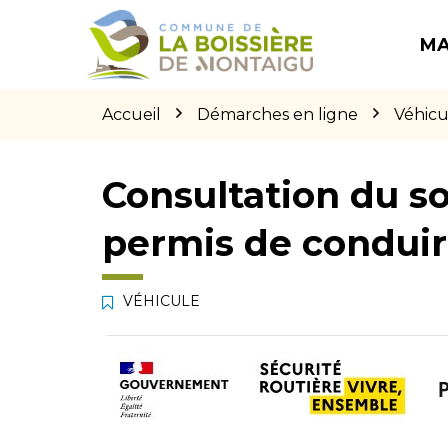
Gestion des traceurs
Aller
Aller
Aller
à
au
au
MA
la
contenu
pied
navigation
de
page
Accueil
Démarches en ligne
Véhicu
Consultation du so
permis de condui
VÉHICULE