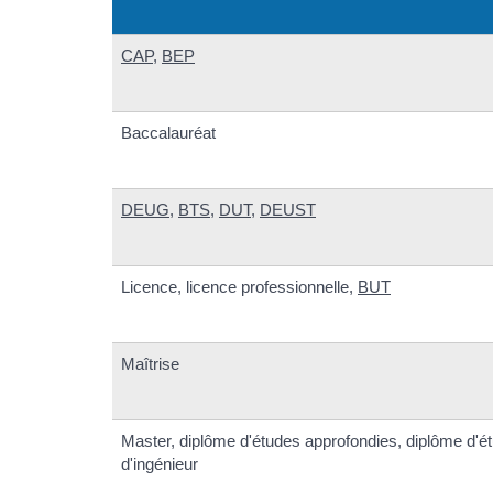
CAP
,
BEP
Baccalauréat
DEUG
,
BTS
,
DUT
,
DEUST
Licence, licence professionnelle,
BUT
Maîtrise
Master, diplôme d'études approfondies, diplôme d'é
d'ingénieur