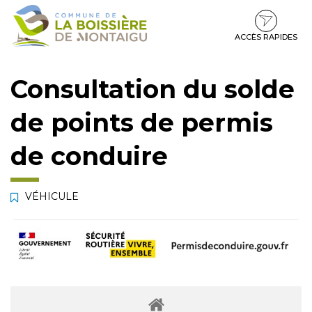
Gestion des traceurs
Aller
Aller
Aller
à
au
au
la
contenu
pied
ACCÈS RAPIDES
navigation
de
page
Consultation du solde
de points de permis
de conduire
VÉHICULE