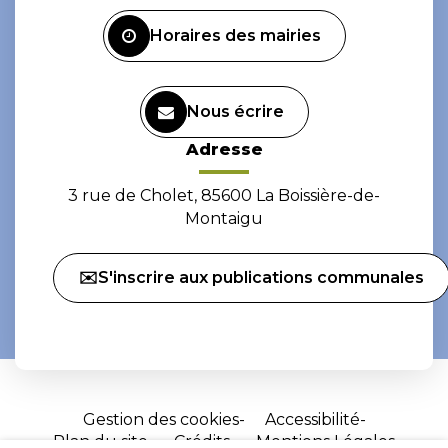
Facebook
Instagram
Horaires des mairies
Nous écrire
Adresse
3 rue de Cholet, 85600 La Boissière-de-
Montaigu
✉️S'inscrire aux publications communales
Gestion des cookies
Accessibilité
Plan du site
Crédits
Mentions Légales