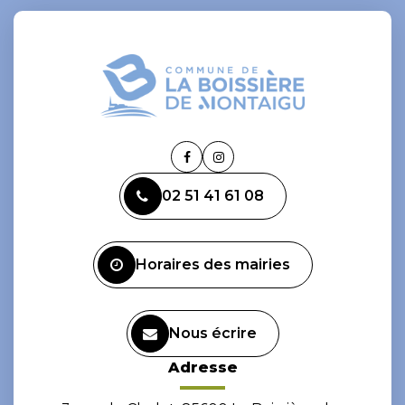
Lien
Lien
vers
vers
02 51 41 61 08
le
le
compte
compte
Facebook
Instagram
Horaires des mairies
Nous écrire
Adresse