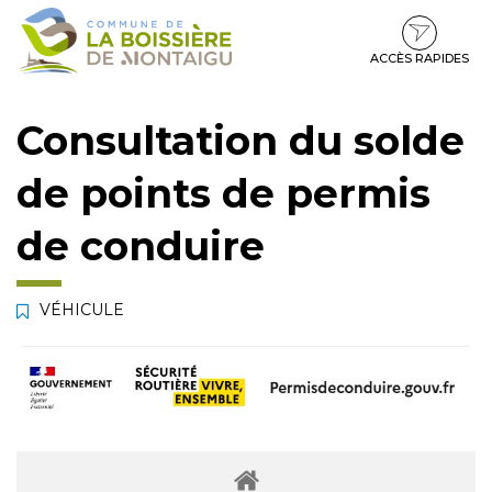
Gestion des traceurs
Aller
Aller
Aller
à
au
au
la
contenu
pied
ACCÈS RAPIDES
navigation
de
page
Consultation du solde
de points de permis
de conduire
VÉHICULE