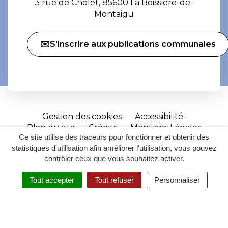
3 rue de Cholet, 85600 La Boissière-de-
Montaigu
✉️S'inscrire aux publications communales
Gestion des cookies
Accessibilité
Plan du site
Crédits
Mentions Légales
Ce site utilise des traceurs pour fonctionner et obtenir des
Site
statistiques d'utilisation afin améliorer l'utilisation, vous pouvez
réalisé
contrôler ceux que vous souhaitez activer.
par
Tout accepter
Tout refuser
Personnaliser
Inovagora
MENU
RECHERCHER
ACCESSIBILITÉ
(ouverture
dans
un