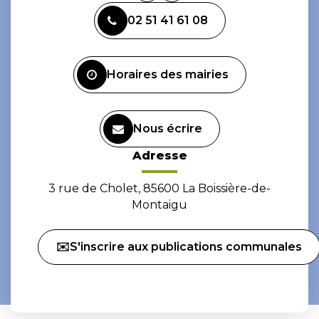
vers
vers
02 51 41 61 08
le
le
compte
compte
Facebook
Instagram
Horaires des mairies
Nous écrire
Adresse
3 rue de Cholet, 85600 La Boissière-de-
Montaigu
✉️S'inscrire aux publications communales