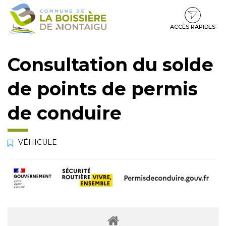
Gestion des traceurs
Aller
Aller
Aller
à
au
au
la
contenu
pied
ACCÈS RAPIDES
navigation
de
page
Consultation du solde
de points de permis
de conduire
VÉHICULE