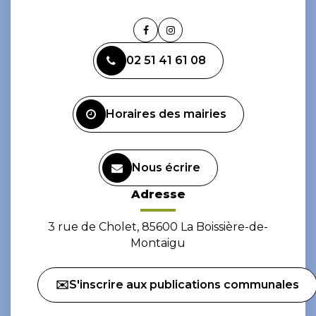
Lien
Lien
vers
vers
02 51 41 61 08
le
le
compte
compte
Facebook
Instagram
Horaires des mairies
Nous écrire
Adresse
3 rue de Cholet, 85600 La Boissière-de-
Montaigu
✉️S'inscrire aux publications communales