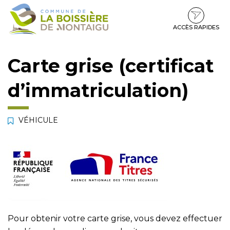
Gestion des traceurs
Aller
Aller
Aller
à
au
au
la
contenu
pied
ACCÈS RAPIDES
navigation
de
page
Carte grise (certificat
d’immatriculation)
VÉHICULE
Pour obtenir votre carte grise, vous devez effectuer