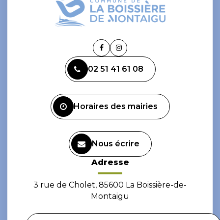
Lien
Lien
vers
vers
02 51 41 61 08
le
le
compte
compte
Facebook
Instagram
Horaires des mairies
Nous écrire
Adresse
3 rue de Cholet, 85600 La Boissière-de-
Montaigu