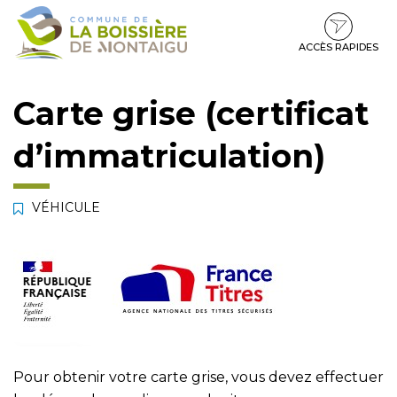
Gestion des traceurs
Aller
Aller
Aller
à
au
au
la
contenu
pied
ACCÈS RAPIDES
navigation
de
page
Carte grise (certificat
d’immatriculation)
VÉHICULE
Pour obtenir votre carte grise, vous devez effectuer