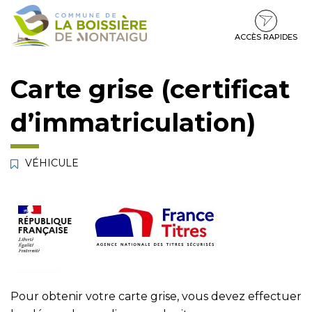
Gestion des traceurs
Aller
Aller
Aller
à
au
au
la
contenu
pied
ACCÈS RAPIDES
navigation
de
page
Carte grise (certificat
d’immatriculation)
VÉHICULE
Pour obtenir votre carte grise, vous devez effectuer