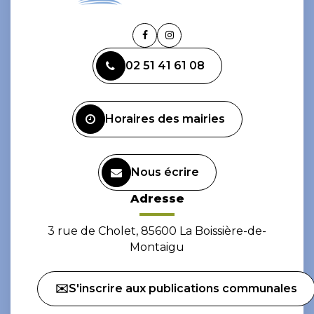
Lien
Lien
vers
vers
02 51 41 61 08
le
le
compte
compte
Facebook
Instagram
Horaires des mairies
Nous écrire
Adresse
3 rue de Cholet, 85600 La Boissière-de-
Montaigu
✉️S'inscrire aux publications communales