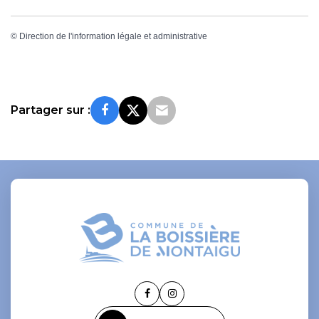
©
Direction de l'information légale et administrative
Partager sur :
Lien
Lien
vers
vers