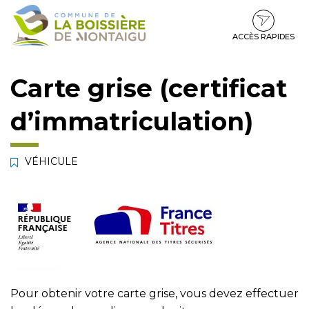
Gestion des traceurs
Aller
Aller
Aller
à
au
au
la
contenu
pied
ACCÈS RAPIDES
navigation
de
page
Carte grise (certificat
d’immatriculation)
VÉHICULE
Pour obtenir votre carte grise, vous devez effectuer