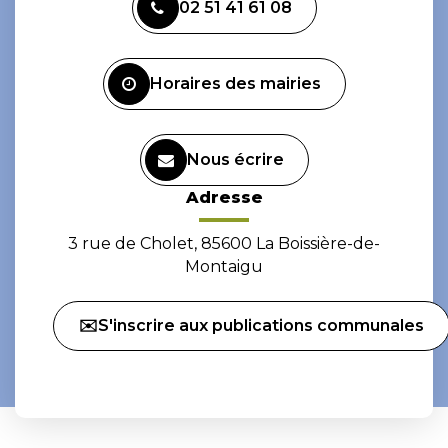
02 51 41 61 08
le
le
compte
compte
Facebook
Instagram
Horaires des mairies
Nous écrire
Adresse
3 rue de Cholet, 85600 La Boissière-de-
Montaigu
✉️S'inscrire aux publications communales