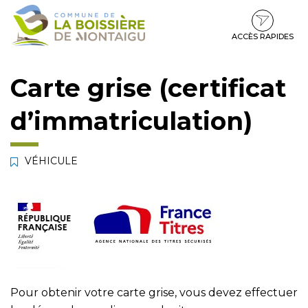
Gestion des traceurs
Aller
Aller
Aller
à
au
au
la
contenu
pied
ACCÈS RAPIDES
navigation
de
page
Carte grise (certificat
d’immatriculation)
VÉHICULE
Pour obtenir votre carte grise, vous devez effectuer