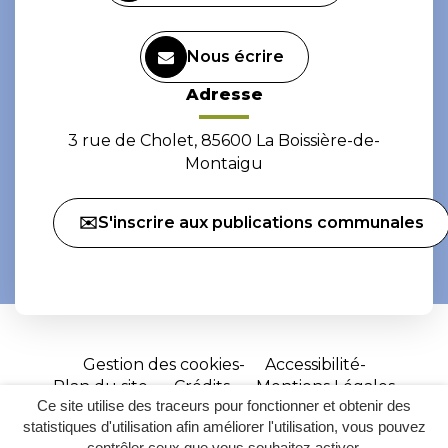
Nous écrire
Adresse
3 rue de Cholet, 85600 La Boissière-de-
Montaigu
✉️S'inscrire aux publications communales
Gestion des cookies
Accessibilité
Plan du site
Crédits
Mentions Légales
Ce site utilise des traceurs pour fonctionner et obtenir des
Site
statistiques d'utilisation afin améliorer l'utilisation, vous pouvez
réalisé
contrôler ceux que vous souhaitez activer.