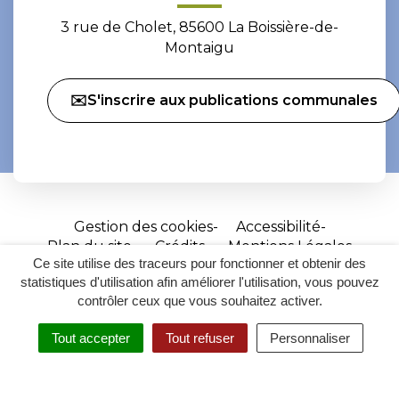
3 rue de Cholet, 85600 La Boissière-de-
Montaigu
✉️S'inscrire aux publications communales
Gestion des cookies
Accessibilité
Plan du site
Crédits
Mentions Légales
Ce site utilise des traceurs pour fonctionner et obtenir des
Site
statistiques d'utilisation afin améliorer l'utilisation, vous pouvez
réalisé
contrôler ceux que vous souhaitez activer.
par
Tout accepter
Tout refuser
Personnaliser
Inovagora
MENU
RECHERCHER
ACCESSIBILITÉ
(ouverture
dans