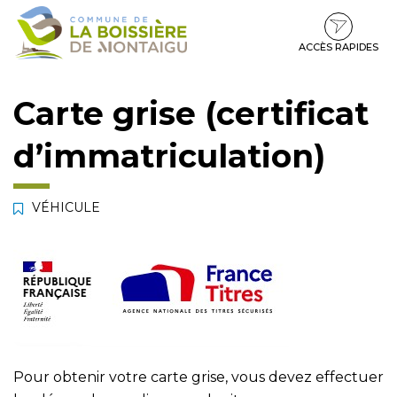
Gestion des traceurs
Aller
Aller
Aller
à
au
au
la
contenu
pied
ACCÈS RAPIDES
navigation
de
page
Carte grise (certificat
d’immatriculation)
VÉHICULE
Pour obtenir votre carte grise, vous devez effectuer