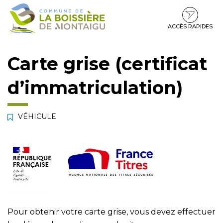
Gestion des traceurs
Aller
Aller
Aller
à
au
au
la
contenu
pied
ACCÈS RAPIDES
navigation
de
page
Carte grise (certificat
d’immatriculation)
VÉHICULE
Pour obtenir votre carte grise, vous devez effectuer