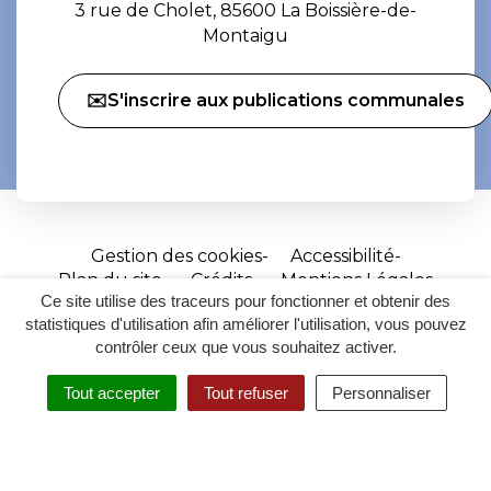
3 rue de Cholet, 85600 La Boissière-de-
Montaigu
✉️S'inscrire aux publications communales
Gestion des cookies
Accessibilité
Plan du site
Crédits
Mentions Légales
Ce site utilise des traceurs pour fonctionner et obtenir des
Site
statistiques d'utilisation afin améliorer l'utilisation, vous pouvez
réalisé
contrôler ceux que vous souhaitez activer.
par
Tout accepter
Tout refuser
Personnaliser
Inovagora
MENU
RECHERCHER
ACCESSIBILITÉ
(ouverture
dans
un