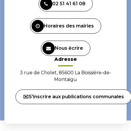
02 51 41 61 08
le
le
compte
compte
Facebook
Instagram
Horaires des mairies
Nous écrire
Adresse
3 rue de Cholet, 85600 La Boissière-de-
Montaigu
✉️S'inscrire aux publications communales