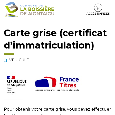
Gestion des traceurs
Aller
Aller
Aller
à
au
au
la
contenu
pied
ACCÈS RAPIDES
navigation
de
page
Carte grise (certificat
d’immatriculation)
VÉHICULE
Pour obtenir votre carte grise, vous devez effectuer