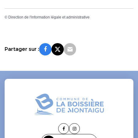
©
Direction de l'information légale et administrative
Partager sur :
Lien
Lien
vers
vers