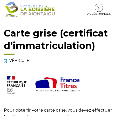
Gestion des traceurs
Aller
Aller
Aller
à
au
au
la
contenu
pied
ACCÈS RAPIDES
navigation
de
page
Carte grise (certificat
d’immatriculation)
VÉHICULE
Pour obtenir votre carte grise, vous devez effectuer