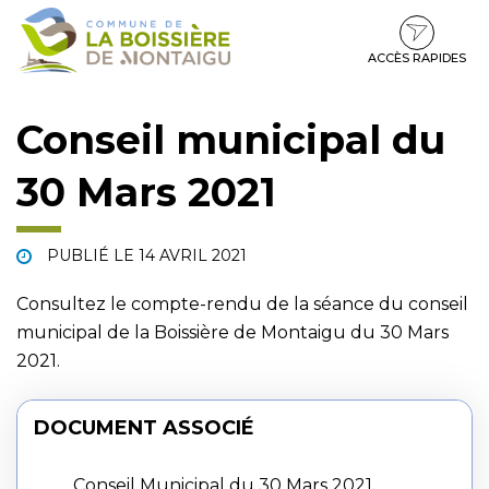
Gestion des traceurs
Aller
Aller
Aller
à
au
au
la
contenu
pied
ACCÈS RAPIDES
navigation
de
page
Conseil municipal du
30 Mars 2021
PUBLIÉ LE
14 AVRIL 2021
Consultez le compte-rendu de la séance du conseil
municipal de la Boissière de Montaigu du 30 Mars
2021.
DOCUMENT ASSOCIÉ
Conseil Municipal du 30 Mars 2021