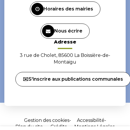
Facebook
Instagram
Horaires des mairies
Nous écrire
Adresse
3 rue de Cholet, 85600 La Boissière-de-
Montaigu
✉️S'inscrire aux publications communales
Gestion des cookies
Accessibilité
Plan du site
Crédits
Mentions Légales