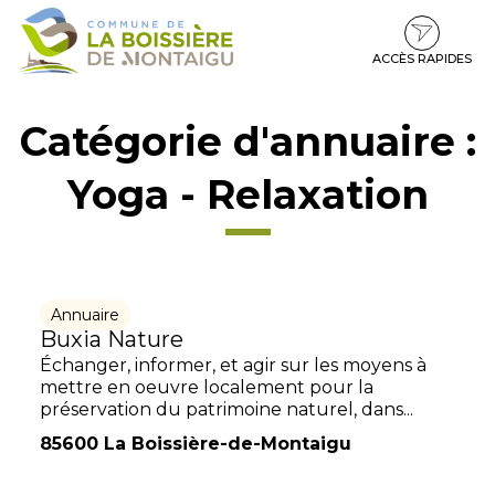
Gestion des traceurs
Aller
Aller
Aller
à
au
au
la
contenu
pied
ACCÈS RAPIDES
navigation
de
page
Catégorie d'annuaire :
Yoga - Relaxation
Annuaire
Buxia Nature
Échanger, informer, et agir sur les moyens à
mettre en oeuvre localement pour la
préservation du patrimoine naturel, dans...
85600 La Boissière-de-Montaigu