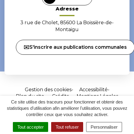
Adresse
3 rue de Cholet, 85600 La Boissière-de-
Montaigu
✉️S'inscrire aux publications communales
Gestion des cookies
Accessibilité
Plan du site
Crédits
Mentions Légales
Ce site utilise des traceurs pour fonctionner et obtenir des
Site
statistiques d'utilisation afin améliorer l'utilisation, vous pouvez
réalisé
contrôler ceux que vous souhaitez activer.
par
Tout accepter
Tout refuser
Personnaliser
Inovagora
MENU
RECHERCHER
ACCESSIBILITÉ