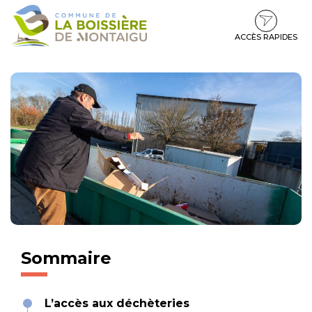
Gestion des traceurs
Aller
Aller
Aller
à
au
au
la
contenu
pied
ACCÈS RAPIDES
navigation
de
page
Sommaire
L’accès aux déchèteries