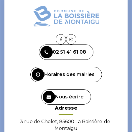
Lien
Lien
vers
vers
02 51 41 61 08
le
le
compte
compte
Facebook
Instagram
Horaires des mairies
Nous écrire
Adresse
3 rue de Cholet, 85600 La Boissière-de-
Montaigu