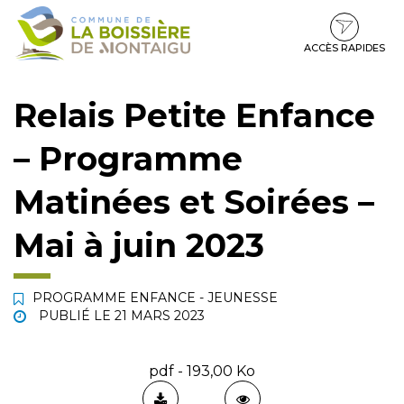
Gestion des traceurs
Aller
Aller
Aller
à
au
au
la
contenu
pied
ACCÈS RAPIDES
navigation
de
page
Relais Petite Enfance
– Programme
Matinées et Soirées –
Mai à juin 2023
PROGRAMME ENFANCE - JEUNESSE
PUBLIÉ LE
21 MARS 2023
pdf - 193,00 Ko