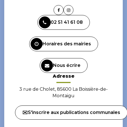
Lien
Lien
vers
vers
02 51 41 61 08
le
le
compte
compte
Facebook
Instagram
Horaires des mairies
Nous écrire
Adresse
3 rue de Cholet, 85600 La Boissière-de-
Montaigu
✉️S'inscrire aux publications communales