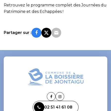
Retrouvez le programme complet des Journées du
Patrimoine et des Echappées !
Partager sur :
Lien
Lien
vers
vers
02 51 41 61 08
le
le