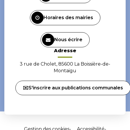
compte
compte
Facebook
Instagram
Horaires des mairies
Nous écrire
Adresse
3 rue de Cholet, 85600 La Boissière-de-
Montaigu
✉️S'inscrire aux publications communales
Gestion des cookies
Accessibilité