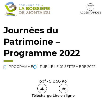
Gestion des traceurs
Aller
Aller
Aller
à
au
au
la
contenu
pied
ACCÈS RAPIDES
navigation
de
page
Journées du
Patrimoine –
Programme 2022
PROGRAMME
PUBLIÉ LE
01 SEPTEMBRE 2022
pdf - 518,58 Ko
Télécharger
Lire en ligne