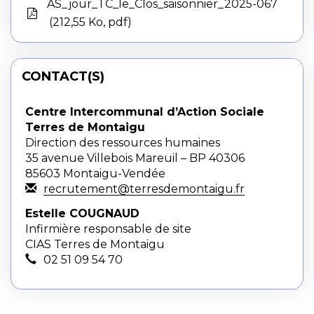
AS_jour_TC_le_Clos_saisonnier_2025-067
212,55 Ko, pdf
CONTACT(S)
Centre Intercommunal d’Action Sociale
Terres de Montaigu
Direction des ressources humaines
35 avenue Villebois Mareuil – BP 40306
85603 Montaigu-Vendée
recrutement@terresdemontaigu.fr
Estelle COUGNAUD
Infirmière responsable de site
CIAS Terres de Montaigu
02 51 09 54 70