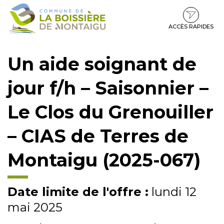
Gestion des traceurs
Aller
Aller
Aller
à
au
au
la
contenu
pied
ACCÈS RAPIDES
navigation
de
page
Un aide soignant de
jour f/h – Saisonnier –
Le Clos du Grenouiller
– CIAS de Terres de
Montaigu (2025-067)
Date limite de l'offre :
lundi 12
mai 2025