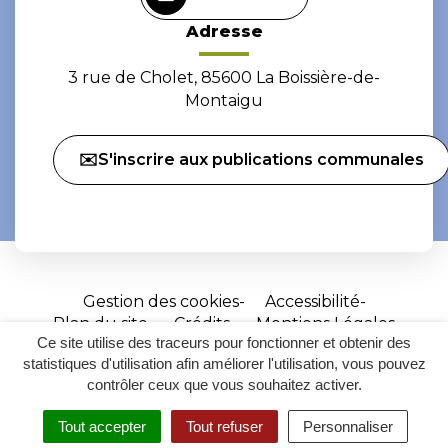
Adresse
3 rue de Cholet, 85600 La Boissière-de-
Montaigu
✉️S'inscrire aux publications communales
Gestion des cookies
Accessibilité
Plan du site
Crédits
Mentions Légales
Ce site utilise des traceurs pour fonctionner et obtenir des
Site
statistiques d'utilisation afin améliorer l'utilisation, vous pouvez
réalisé
contrôler ceux que vous souhaitez activer.
par
Tout accepter
Tout refuser
Personnaliser
Inovagora
MENU
RECHERCHER
ACCESSIBILITÉ