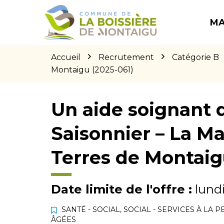
Gestion des traceurs
Aller
Aller
Aller
à
au
au
MA
la
contenu
pied
navigation
de
page
Accueil
Recrutement
Catégorie B
Montaigu (2025-061)
Un aide soignant d
Saisonnier – La M
Terres de Montaig
Date limite de l'offre :
lundi
SANTÉ - SOCIAL
,
SOCIAL - SERVICES À LA 
ÂGÉES