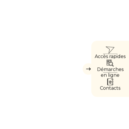
ACCÈ
Accès rapides
DIRE
Démarches
Masquer
les
en ligne
accès
directs
Contacts