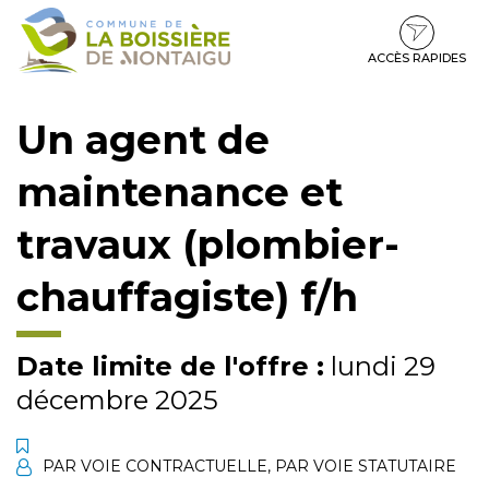
Gestion des traceurs
Aller
Aller
Aller
à
au
au
la
contenu
pied
ACCÈS RAPIDES
navigation
de
page
Un agent de
maintenance et
travaux (plombier-
chauffagiste) f/h
Date limite de l'offre :
lundi 29
décembre 2025
PAR VOIE CONTRACTUELLE
,
PAR VOIE STATUTAIRE