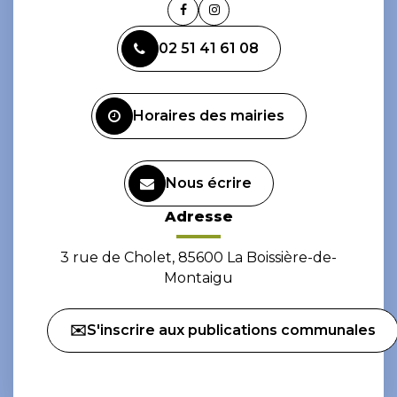
Lien
Lien
vers
vers
02 51 41 61 08
le
le
compte
compte
Facebook
Instagram
Horaires des mairies
Nous écrire
Adresse
3 rue de Cholet, 85600 La Boissière-de-
Montaigu
✉️S'inscrire aux publications communales