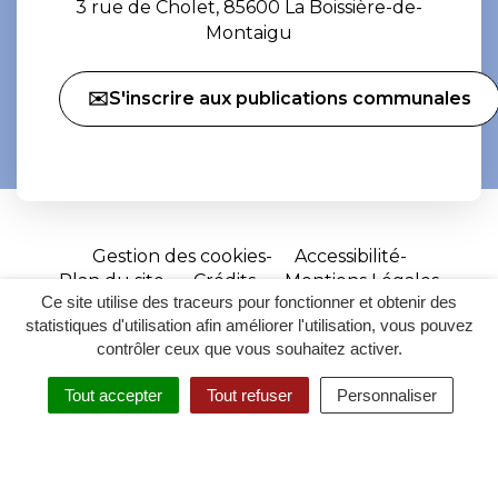
3 rue de Cholet, 85600 La Boissière-de-
Montaigu
✉️S'inscrire aux publications communales
Gestion des cookies
Accessibilité
Plan du site
Crédits
Mentions Légales
Ce site utilise des traceurs pour fonctionner et obtenir des
Site
statistiques d'utilisation afin améliorer l'utilisation, vous pouvez
réalisé
contrôler ceux que vous souhaitez activer.
par
Tout accepter
Tout refuser
Personnaliser
Inovagora
MENU
RECHERCHER
ACCESSIBILITÉ
(ouverture
dans
un