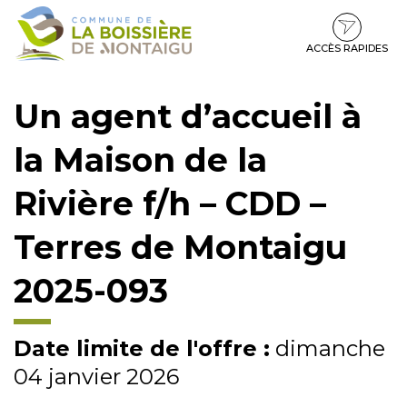
Gestion des traceurs
Aller
Aller
Aller
à
au
au
la
contenu
pied
ACCÈS RAPIDES
navigation
de
page
Un agent d’accueil à
la Maison de la
Rivière f/h – CDD –
Terres de Montaigu
2025-093
Date limite de l'offre :
dimanche
04 janvier 2026