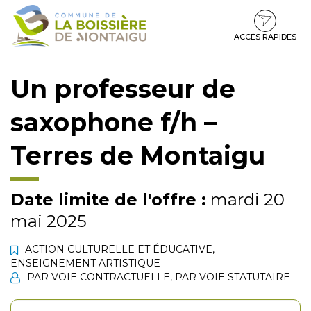
Gestion des traceurs
Aller
Aller
Aller
à
au
au
la
contenu
pied
ACCÈS RAPIDES
navigation
de
page
Un professeur de
saxophone f/h –
Terres de Montaigu
Date limite de l'offre :
mardi 20
mai 2025
ACTION CULTURELLE ET ÉDUCATIVE
,
ENSEIGNEMENT ARTISTIQUE
PAR VOIE CONTRACTUELLE
,
PAR VOIE STATUTAIRE