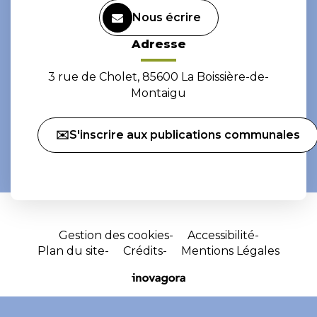
Nous écrire
Adresse
3 rue de Cholet, 85600 La Boissière-de-
Montaigu
✉️S'inscrire aux publications communales
Gestion des cookies
Accessibilité
Plan du site
Crédits
Mentions Légales
Site
réalisé
par