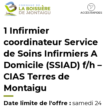
Gestion des traceurs
Aller
Aller
Aller
à
au
au
la
contenu
pied
ACCÈS RAPIDES
navigation
de
page
1 Infirmier
coordinateur Service
de Soins Infirmiers A
Domicile (SSIAD) f/h –
CIAS Terres de
Montaigu
Date limite de l'offre :
samedi 24