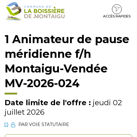
Gestion des traceurs
Aller
Aller
Aller
à
au
au
la
contenu
pied
ACCÈS RAPIDES
navigation
de
page
1 Animateur de pause
méridienne f/h
Montaigu-Vendée
MV-2026-024
Date limite de l'offre :
jeudi 02
juillet 2026
PAR VOIE STATUTAIRE