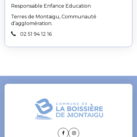
Responsable Enfance Education
Terres de Montaigu, Communauté
d’agglomération.
02 51 94 12 16
Lien
Lien