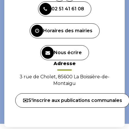
vers
vers
02 51 41 61 08
le
le
compte
compte
Facebook
Instagram
Horaires des mairies
Nous écrire
Adresse
3 rue de Cholet, 85600 La Boissière-de-
Montaigu
✉️S'inscrire aux publications communales