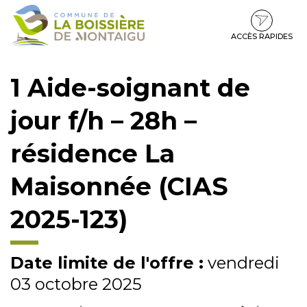
Gestion des traceurs
Aller
Aller
Aller
à
au
au
la
contenu
pied
ACCÈS RAPIDES
navigation
de
page
1 Aide-soignant de
jour f/h – 28h –
résidence La
Maisonnée (CIAS
2025-123)
Date limite de l'offre :
vendredi
03 octobre 2025