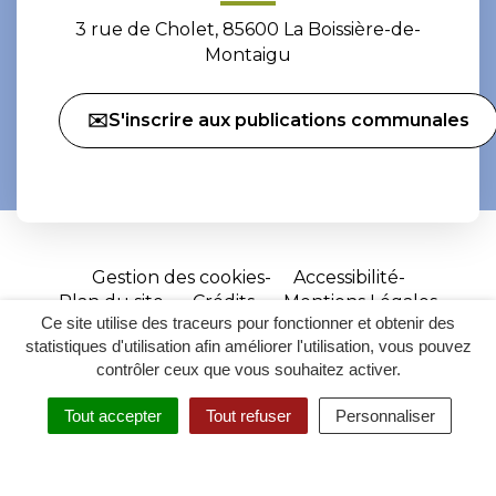
3 rue de Cholet, 85600 La Boissière-de-
Montaigu
✉️S'inscrire aux publications communales
Gestion des cookies
Accessibilité
Plan du site
Crédits
Mentions Légales
Ce site utilise des traceurs pour fonctionner et obtenir des
Site
statistiques d'utilisation afin améliorer l'utilisation, vous pouvez
réalisé
contrôler ceux que vous souhaitez activer.
par
Tout accepter
Tout refuser
Personnaliser
Inovagora
MENU
RECHERCHER
ACCESSIBILITÉ
(ouverture
dans
un