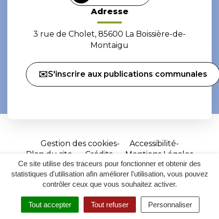
Adresse
3 rue de Cholet, 85600 La Boissière-de-
Montaigu
✉️S'inscrire aux publications communales
Gestion des cookies
Accessibilité
Plan du site
Crédits
Mentions Légales
Ce site utilise des traceurs pour fonctionner et obtenir des
Site
statistiques d'utilisation afin améliorer l'utilisation, vous pouvez
réalisé
contrôler ceux que vous souhaitez activer.
par
Tout accepter
Tout refuser
Personnaliser
Inovagora
MENU
RECHERCHER
ACCESSIBILITÉ
(ouverture