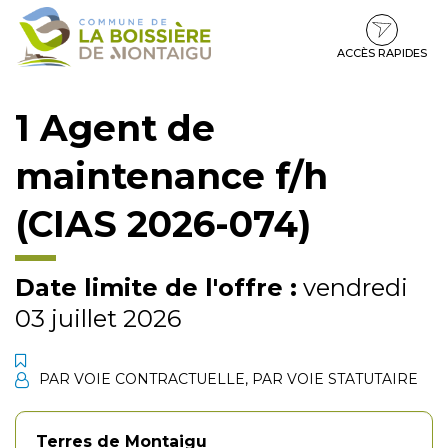
Gestion des traceurs
Aller
Aller
Aller
à
au
au
la
contenu
pied
ACCÈS RAPIDES
navigation
de
page
1 Agent de
maintenance f/h
(CIAS 2026-074)
Date limite de l'offre :
vendredi
03 juillet 2026
PAR VOIE CONTRACTUELLE
,
PAR VOIE STATUTAIRE
Terres de Montaigu