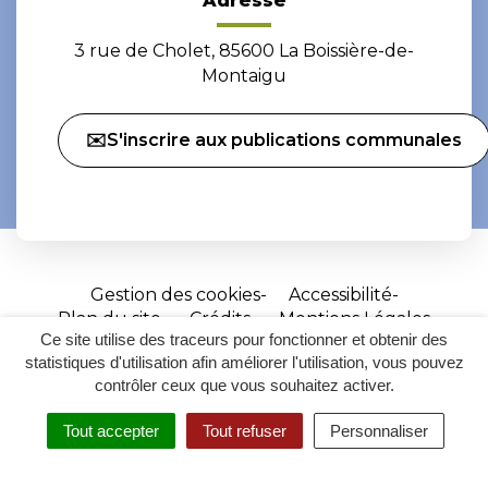
Adresse
3 rue de Cholet, 85600 La Boissière-de-
Montaigu
✉️S'inscrire aux publications communales
Gestion des cookies
Accessibilité
Plan du site
Crédits
Mentions Légales
Ce site utilise des traceurs pour fonctionner et obtenir des
Site
statistiques d'utilisation afin améliorer l'utilisation, vous pouvez
réalisé
contrôler ceux que vous souhaitez activer.
par
Tout accepter
Tout refuser
Personnaliser
Inovagora
MENU
RECHERCHER
ACCESSIBILITÉ
(ouverture
dans