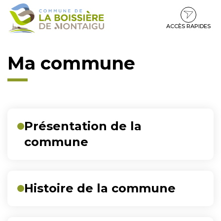
Gestion des traceurs
Aller
Aller
Aller
à
au
au
la
contenu
pied
ACCÈS RAPIDES
navigation
de
page
Ma commune
Liste
Présentation de la
des
commune
pages
Histoire de la commune