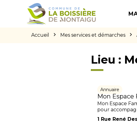
Gestion des traceurs
Aller
Aller
Aller
à
au
au
MA
la
contenu
pied
navigation
de
page
Accueil
Mes services et démarches
Lieu :
M
Annuaire
Mon Espace F
Mon Espace Fami
pour accompagne
1 Rue René De