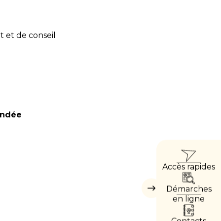
 et de conseil
endée
ACCÈ
Accès rapides
DIRE
Démarches
Masquer
les
en ligne
accès
directs