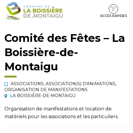
Gestion des traceurs
Aller
Aller
Aller
à
au
au
la
contenu
pied
ACCÈS RAPIDES
navigation
de
page
Comité des Fêtes – La
Boissière-de-
Montaigu
ASSOCIATIONS
,
ASSOCIATION(S) D'ANIMATIONS
,
ORGANISATION DE MANIFESTATIONS
LA BOISSIÈRE-DE-MONTAIGU
Organisation de manifestations et location de
matériels pour les associations et les particuliers.