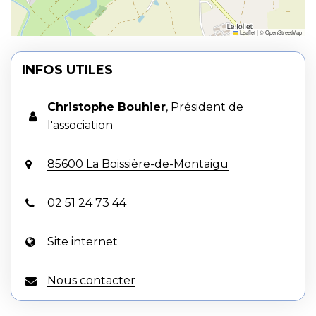
Leaflet
|
©
OpenStreetMap
INFOS UTILES
Christophe Bouhier
,
Président de
l'association
85600 La Boissière-de-Montaigu
02 51 24 73 44
Site internet
Nous contacter