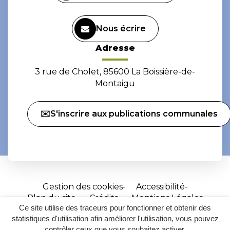
Nous écrire
Adresse
3 rue de Cholet, 85600 La Boissière-de-
Montaigu
✉️S'inscrire aux publications communales
Gestion des cookies
Accessibilité
Plan du site
Crédits
Mentions Légales
Ce site utilise des traceurs pour fonctionner et obtenir des
Site
statistiques d'utilisation afin améliorer l'utilisation, vous pouvez
réalisé
contrôler ceux que vous souhaitez activer.