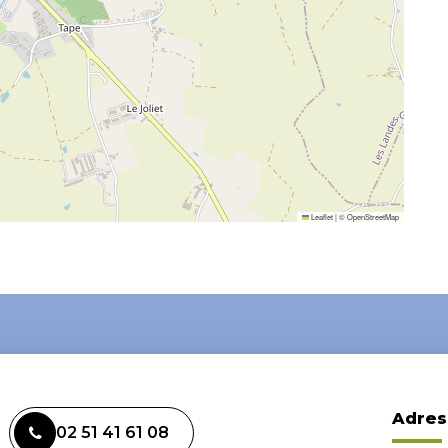
Leaflet
|
©
OpenStreetMap
Adres
02 51 41 61 08