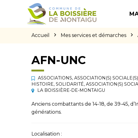
Gestion des traceurs
Aller
Aller
Aller
à
au
au
MA
la
contenu
pied
navigation
de
page
Accueil
Mes services et démarches
AFN-UNC
ASSOCIATIONS
,
ASSOCIATION(S) SOCIALE(S)
HISTOIRE
,
SOLIDARITÉ
,
ASSOCIATION(S) SOCIA
LA BOISSIÈRE-DE-MONTAIGU
Anciens combattants de 14-18, de 39-45, d’I
générations.
Localisation :