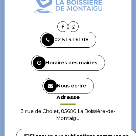
Lien
Lien
vers
vers
02 51 41 61 08
le
le
compte
compte
Facebook
Instagram
Horaires des mairies
Nous écrire
Adresse
3 rue de Cholet, 85600 La Boissière-de-
Montaigu