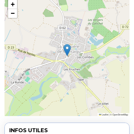
+
−
Leaflet
|
©
OpenStreetMap
INFOS UTILES