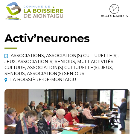
Gestion des traceurs
Aller
Aller
Aller
à
au
au
la
contenu
pied
ACCÈS RAPIDES
navigation
de
page
Activ’neurones
ASSOCIATIONS
,
ASSOCIATION(S) CULTURELLE(S)
,
JEUX
,
ASSOCIATION(S) SENIORS
,
MULTIACTIVITÉS
,
CULTURE
,
ASSOCIATION(S) CULTURELLE(S)
,
JEUX
,
SENIORS
,
ASSOCIATION(S) SENIORS
LA BOISSIÈRE-DE-MONTAIGU