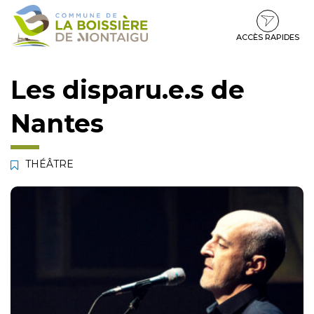
Gestion des traceurs
Aller
Aller
Aller
à
au
au
la
contenu
pied
ACCÈS RAPIDES
navigation
de
page
Les disparu.e.s de
Nantes
THÉÂTRE