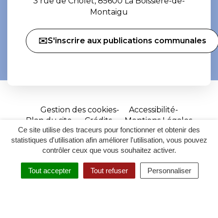
3 rue de Cholet, 85600 La Boissière-de-
Montaigu
✉️S'inscrire aux publications communales
Gestion des cookies
Accessibilité
Plan du site
Crédits
Mentions Légales
Ce site utilise des traceurs pour fonctionner et obtenir des
Site
statistiques d'utilisation afin améliorer l'utilisation, vous pouvez
réalisé
contrôler ceux que vous souhaitez activer.
par
Tout accepter
Tout refuser
Personnaliser
Inovagora
MENU
RECHERCHER
ACCESSIBILITÉ
(ouverture
dans
un
nouvel