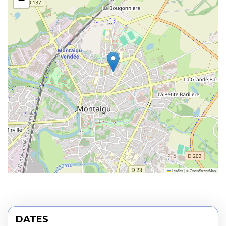
Leaflet
|
©
OpenStreetMap
DATES