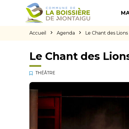
Gestion des traceurs
Aller
Aller
Aller
à
au
au
MA
la
contenu
pied
navigation
de
page
Accueil
Agenda
Le Chant des Lions
Le Chant des Lion
THÉÂTRE