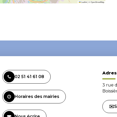
Leaflet
|
©
OpenStreetMap
Adres
02 51 41 61 08
3 rue 
Boissi
Horaires des mairies
✉️S
Nous écrire