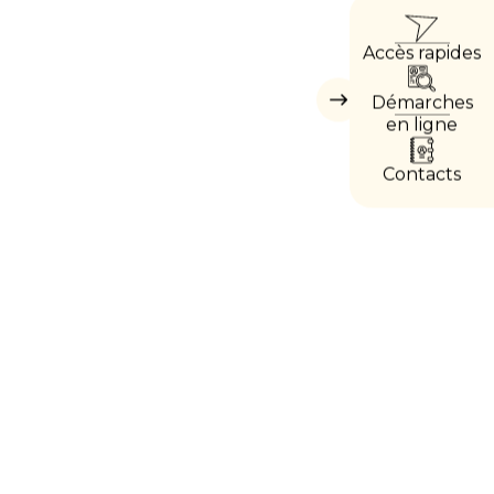
ACCÈ
Accès rapides
DIRE
Démarches
Masquer
les
en ligne
accès
directs
Contacts