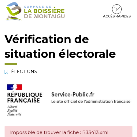
Gestion des traceurs
Aller
Aller
Aller
à
au
au
la
contenu
pied
ACCÈS RAPIDES
navigation
de
page
Vérification de
situation électorale
ÉLECTIONS
Impossible de trouver la fiche : R33413.xml