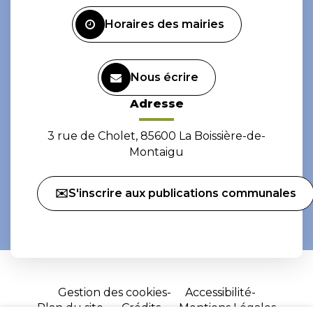
Facebook
Instagram
Horaires des mairies
Nous écrire
Adresse
3 rue de Cholet, 85600 La Boissière-de-
Montaigu
✉️S'inscrire aux publications communales
Gestion des cookies
Accessibilité
Plan du site
Crédits
Mentions Légales