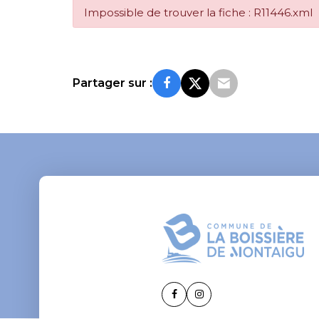
Impossible de trouver la fiche : R11446.xml
Partager sur :
Lien
Lien
vers
vers