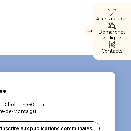
ACCÈ
Accès rapides
DIRE
Démarches
Masquer
les
en ligne
accès
directs
Contacts
se
de Cholet, 85600 La
ère-de-Montaigu
'inscrire aux publications communales