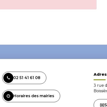
Adres
02 51 41 61 08
3 rue 
Boissi
Horaires des mairies
✉️S