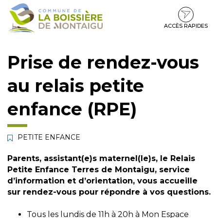
Gestion des traceurs
Aller
Aller
Aller
à
au
au
la
contenu
pied
ACCÈS RAPIDES
navigation
de
page
Prise de rendez-vous
au relais petite
enfance (RPE)
PETITE ENFANCE
Parents, assistant(e)s maternel(le)s, le
Relais
Petite Enfance Terres de Montaigu
, service
d’information et d’orientation, vous accueille
sur rendez-vous pour répondre à vos questions.
Tous les lundis de 11h à 20h à
Mon Espace