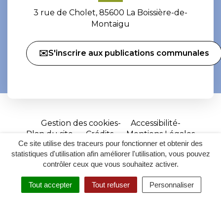
3 rue de Cholet, 85600 La Boissière-de-
Montaigu
✉️S'inscrire aux publications communales
Gestion des cookies
Accessibilité
Plan du site
Crédits
Mentions Légales
Ce site utilise des traceurs pour fonctionner et obtenir des
Site
statistiques d'utilisation afin améliorer l'utilisation, vous pouvez
réalisé
contrôler ceux que vous souhaitez activer.
par
Tout accepter
Tout refuser
Personnaliser
Inovagora
MENU
RECHERCHER
ACCESSIBILITÉ
(ouverture
dans
un