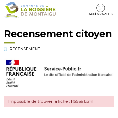
Gestion des traceurs
Aller
Aller
Aller
à
au
au
la
contenu
pied
ACCÈS RAPIDES
navigation
de
page
Recensement citoyen
RECENSEMENT
Impossible de trouver la fiche : R55691.xml