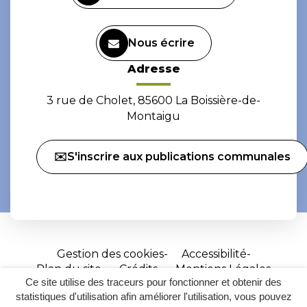
Nous écrire
Adresse
3 rue de Cholet, 85600 La Boissière-de-
Montaigu
✉️S'inscrire aux publications communales
Gestion des cookies
Accessibilité
Plan du site
Crédits
Mentions Légales
Ce site utilise des traceurs pour fonctionner et obtenir des
Site
statistiques d'utilisation afin améliorer l'utilisation, vous pouvez