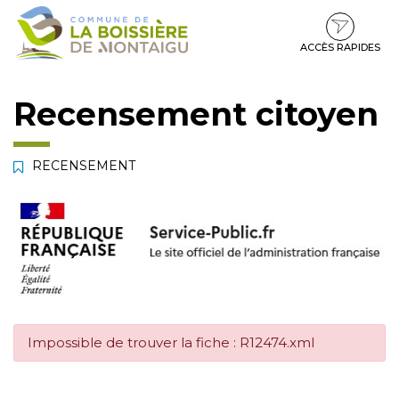
Gestion des traceurs
Aller
Aller
Aller
à
au
au
la
contenu
pied
ACCÈS RAPIDES
navigation
de
page
Recensement citoyen
RECENSEMENT
Impossible de trouver la fiche : R12474.xml