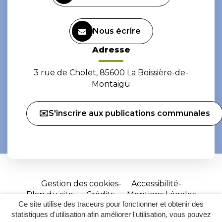
Nous écrire
Adresse
3 rue de Cholet, 85600 La Boissière-de-
Montaigu
✉️S'inscrire aux publications communales
Gestion des cookies
Accessibilité
Plan du site
Crédits
Mentions Légales
Ce site utilise des traceurs pour fonctionner et obtenir des
Site
statistiques d'utilisation afin améliorer l'utilisation, vous pouvez