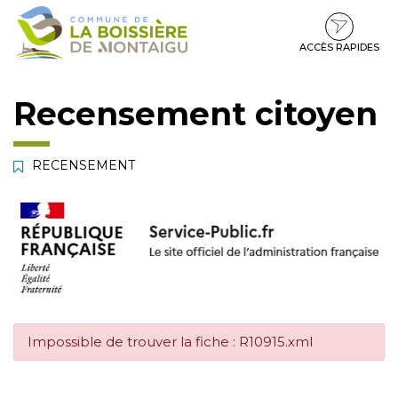
Gestion des traceurs
Aller
Aller
Aller
à
au
au
la
contenu
pied
ACCÈS RAPIDES
navigation
de
page
Recensement citoyen
RECENSEMENT
Impossible de trouver la fiche : R10915.xml