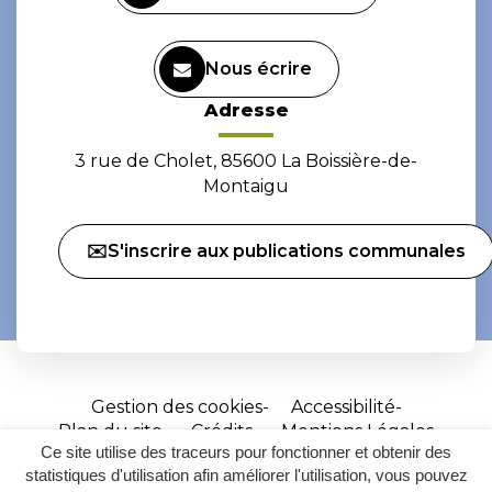
Nous écrire
Adresse
3 rue de Cholet, 85600 La Boissière-de-
Montaigu
✉️S'inscrire aux publications communales
Gestion des cookies
Accessibilité
Plan du site
Crédits
Mentions Légales
Ce site utilise des traceurs pour fonctionner et obtenir des
Site
statistiques d'utilisation afin améliorer l'utilisation, vous pouvez