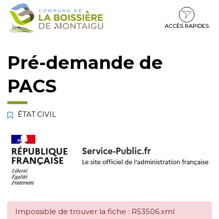
Gestion des traceurs
Aller
Aller
Aller
à
au
au
la
contenu
pied
ACCÈS RAPIDES
navigation
de
page
Pré-demande de
PACS
ÉTAT CIVIL
Impossible de trouver la fiche : R53506.xml