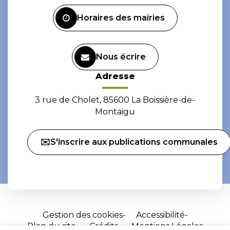
Facebook
Instagram
Horaires des mairies
Nous écrire
Adresse
3 rue de Cholet, 85600 La Boissière-de-
Montaigu
✉️S'inscrire aux publications communales
Gestion des cookies
Accessibilité
Plan du site
Crédits
Mentions Légales