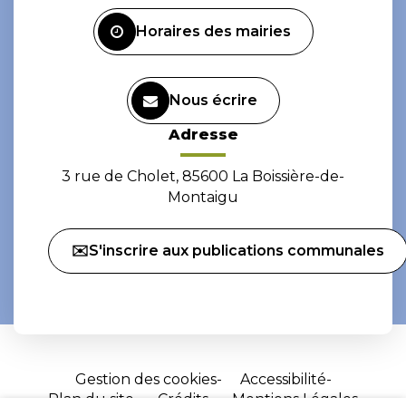
Facebook
Instagram
Horaires des mairies
Nous écrire
Adresse
3 rue de Cholet, 85600 La Boissière-de-
Montaigu
✉️S'inscrire aux publications communales
Gestion des cookies
Accessibilité
Plan du site
Crédits
Mentions Légales