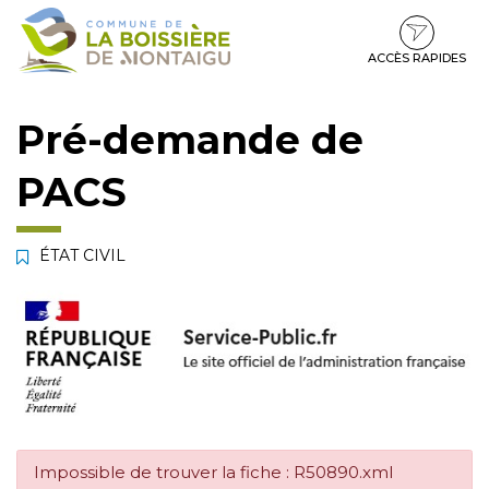
Gestion des traceurs
Aller
Aller
Aller
à
au
au
la
contenu
pied
ACCÈS RAPIDES
navigation
de
page
Pré-demande de
PACS
ÉTAT CIVIL
Impossible de trouver la fiche : R50890.xml